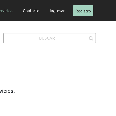
rvicios
Contacto
Ingresar
Registro
icios.